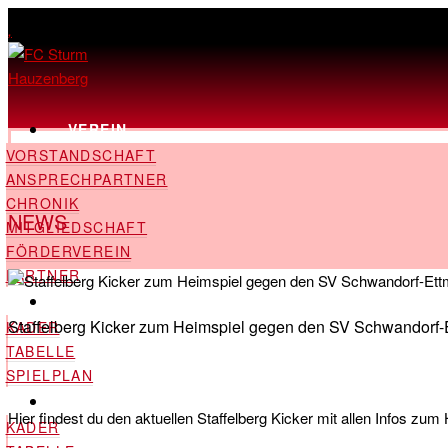
,
VEREIN
VORSTANDSCHAFT
ANSPRECHPARTNER
CHRONIK
NEWS
MITGLIEDSCHAFT
FÖRDERVEREIN
PARTNER
LANDESLIGA
Staffelberg Kicker zum Heimspiel gegen den SV Schwandorf-
KADER
TABELLE
SPIELPLAN
KREISLIGA
Hier findest du den aktuellen Staffelberg Kicker mit allen Infos 
KADER