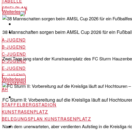
TABELLE
SPIELPLAN
Weiterlesen
38 Mannschaften sorgen beim AMSL Cup 2026 für ein Fußball
JUGEND & AH
A-JUGEND
B-JUGEND
C-JUGEND
Zwei Tage lang stand der Kunstrasenplatz des FC Sturm Hauzenb
D-JUGEND
E-JUGEND
F-JUGEND
Weiterlesen
G-JUGEND
AH
STADION
FC Sturm II: Vorbereitung auf die Kreisliga läuft auf Hochtou
STAFFELBERGSTADION
KUNSTRASENPLATZ
BELEGUNGSPLAN KUNSTRASENPLATZ
Nach dem unerwarteten, aber verdienten Aufstieg in die Kreisliga 
SHOP