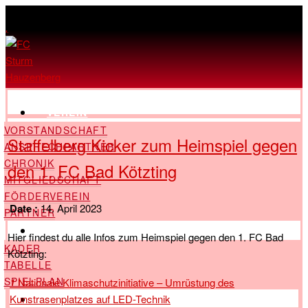
,
VEREIN
VORSTANDSCHAFT
Staffelberg Kicker zum Heimspiel gegen
ANSPRECHPARTNER
CHRONIK
den 1. FC Bad Kötzting
MITGLIEDSCHAFT
FÖRDERVEREIN
Date :
14. April 2023
PARTNER
LANDESLIGA
Hier findest du alle Infos zum Heimspiel gegen den 1. FC Bad
KADER
Kötzting:
TABELLE
SPIELPLAN
1
Nationale Klimaschutzinitiative – Umrüstung des
Kunstrasenplatzes auf LED-Technik
KREISLIGA