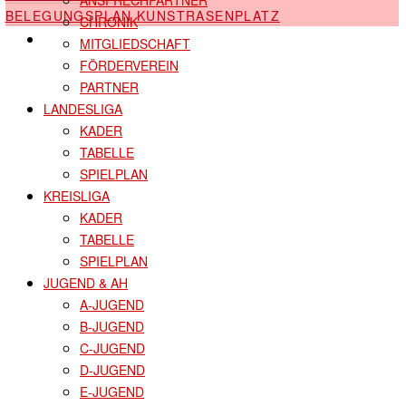
BELEGUNGSPLAN KUNSTRASENPLATZ
CHRONIK
SHOP
MITGLIEDSCHAFT
FÖRDERVEREIN
PARTNER
LANDESLIGA
KADER
TABELLE
SPIELPLAN
KREISLIGA
KADER
TABELLE
SPIELPLAN
JUGEND & AH
A-JUGEND
B-JUGEND
C-JUGEND
D-JUGEND
E-JUGEND