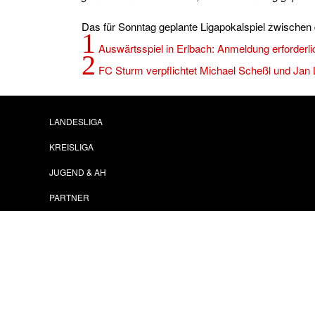
Das für Sonntag geplante Ligapokalspiel zwischen
1
Auswärtsspiel in Erlbach: Anmeldung erforderli
2
FC Sturm verpflichtet Michael Scheßl und Jan 
LANDESLIGA
KREISLIGA
JUGEND & AH
PARTNER