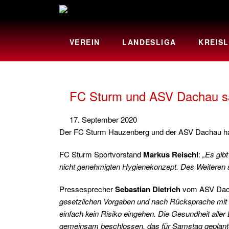
VEREIN
LANDESLIGA
KREISL
FC Sturm und ASV Dachau sa
17. September 2020
Der FC Sturm Hauzenberg und der ASV Dachau habe
FC Sturm Sportvorstand
Markus Reischl
:
„Es gib
nicht genehmigten Hygienekonzept. Des Weiteren seh
Pressesprecher
Sebastian Dietrich
vom ASV Dac
gesetzlichen Vorgaben und nach Rücksprache mit d
einfach kein Risiko eingehen. Die Gesundheit aller
gemeinsam beschlossen, das für Samstag geplant