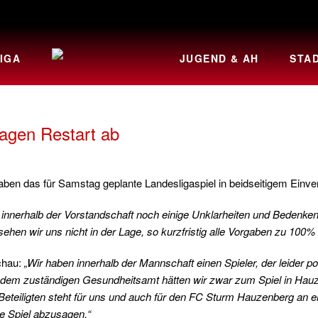
IGA
JUGEND & AH
STA
gen Restart ab
n das für Samstag geplante Landesligaspiel in beidseitigem Einv
t innerhalb der Vorstandschaft noch einige Unklarheiten und Bedenke
en wir uns nicht in der Lage, so kurzfristig alle Vorgaben zu 100% 
hau:
„Wir haben innerhalb der Mannschaft einen Spieler, der leider p
em zuständigen Gesundheitsamt hätten wir zwar zum Spiel in Hauzen
 Beteiligten steht für uns und auch für den FC Sturm Hauzenberg an 
e Spiel abzusagen.“