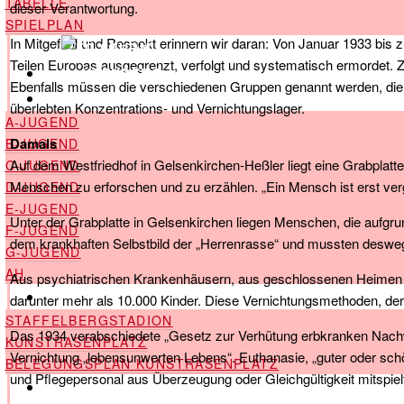
TABELLE
dieser Verantwortung.
SPIELPLAN
In Mitgefühl und Respekt erinnern wir daran: Von Januar 1933 bi
Teilen Europas ausgegrenzt, verfolgt und systematisch ermordet.
Ebenfalls müssen die verschiedenen Gruppen genannt werden, die ni
JUGEND & AH
überlebten Konzentrations- und Vernichtungslager.
A-JUGEND
Damals
B-JUGEND
Auf dem Westfriedhof in Gelsenkirchen-Heßler liegt eine Grabplatt
C-JUGEND
Menschen zu erforschen und zu erzählen. „Ein Mensch ist erst verg
D-JUGEND
E-JUGEND
Unter der Grabplatte in Gelsenkirchen liegen Menschen, die aufgru
F-JUGEND
dem krankhaften Selbstbild der „Herrenrasse“ und mussten deswe
G-JUGEND
AH
Aus psychiatrischen Krankenhäusern, aus geschlossenen Heimen und
STADION
darunter mehr als 10.000 Kinder. Diese Vernichtungsmethoden, d
STAFFELBERGSTADION
Das 1934 verabschiedete „Gesetz zur Verhütung erbkranken Nachwu
KUNSTRASENPLATZ
Vernichtung „lebensunwerten Lebens“. Euthanasie, „guter oder sc
BELEGUNGSPLAN KUNSTRASENPLATZ
und Pflegepersonal aus Überzeugung oder Gleichgültigkeit mitspie
SHOP