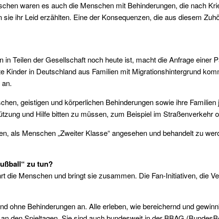
chen waren es auch die Menschen mit Behinderungen, die nach Krie
n sie ihr Leid erzählten. Eine der Konsequenzen, die aus diesem Zu
in Teilen der Gesellschaft noch heute ist, macht die Anfrage einer 
te Kinder in Deutschland aus Familien mit Migrationshintergrund kom
 an.
n, geistigen und körperlichen Behinderungen sowie ihre Familien jed
ützung und Hilfe bitten zu müssen, zum Beispiel im Straßenverkehr o
ssen, als Menschen „Zweiter Klasse“ angesehen und behandelt zu wer
ußball“ zu tun?
rührt die Menschen und bringt sie zusammen. Die Fan-Initiativen, die V
und ohne Behinderungen an. Alle erleben, wie bereichernd und gewin
 an den Spieltagen. Sie sind auch bundesweit in der BBAG (BundesBe