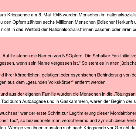
s zum Kriegsende am 8. Mai 1945 wurden Menschen im nationalsoziali
 Zu den Opfern zählten sechs Millionen Menschen jüdischer Herkunf
cht in das Weltbild der Nationalsozialist*innen passten oder ihren 
e. Auf ihr stehen die Namen von NSOpfern. Die Schalker Fan-Initiativ
essen, wenn sein Name vergessen ist.“ So steht es in alten jüdische
nd ihrer körperlichen, geistigen oder psychischen Behinderung von de
gen aus dem „gesunden Volkskörper“ entfernt werden.
 aus der eigenen Familie wurden die Menschen in die „Tötungsansta
er Tod durch Autoabgase und in Gaskammern, waren der Beginn der 
chses“ war der erste Schritt zur Legitimierung dieser Mordaktion
höner Tod“, so bezeichnete man verschleiernd und zynisch diese Ve
lten. Wenige von ihnen mussten sich nach Kriegsende vor Gericht daf