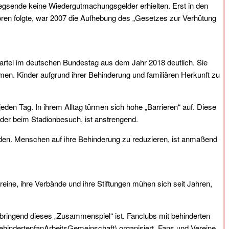
gsende keine Wiedergutmachungsgelder erhielten. Erst in den
hören folgte, war 2007 die Aufhebung des „Gesetzes zur Verhütung
Partei im deutschen Bundestag aus dem Jahr 2018 deutlich. Sie
men. Kinder aufgrund ihrer Behinderung und familiären Herkunft zu
en Tag. In ihrem Alltag türmen sich hohe „Barrieren“ auf. Diese
der beim Stadionbesuch, ist anstrengend.
den. Menschen auf ihre Behinderung zu reduzieren, ist anmaßend
ereine, ihre Verbände und ihre Stiftungen mühen sich seit Jahren,
nbringend dieses „Zusammenspiel“ ist. Fanclubs mit behinderten
hindertenfanArbeitsGemeinschaft) organisiert. Fans und Vereine