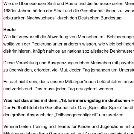
Wie die Überlebenden Sinti und Roma und die homosexuellen Mens
1980er Jahren hörten der Staat und die Gesellschaft ihnen zu, wen
erbkranken Nachwuchses” durch den Deutschen Bundestag.
Heute
Wie tief verwurzelt die Abwertung von Menschen mit Behinderungen 
wollte von der Regierung unter anderem wissen, wie viele behinder
diskriminieren, knüpft nahtlos an nationalsozialistische Denkmuster
Diese Verachtung und Ausgrenzung erleben Menschen mit psychische
zu überwinden, erfordert viel Mut. Jeden Tag jemanden um Unterst
Es darf nicht sein, dass unsere Mitbürger*innen befürchteten mü
und verletzend. Das muss jeden Tag neu gelernt werden.
Was hat das alles mit dem „18. Erinnerungstag im deutschen F
Der Fußball bildet die Gesellschaft ab. Das „Spiel aller Spiele“ be
den großen Anspruch der „Teilhabegerechtigkeit“ umzusetzen.
Vereine bieten Training und Teams für Kinder und Jugendliche mit 
Mitgliedern leben diese Gemeinschaft auf Augenhöhe und nicht nur