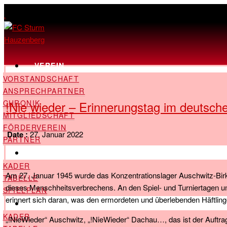
,
VEREIN
VORSTANDSCHAFT
ANSPRECHPARTNER
!Nie wieder – Erinnerungstag im deutsch
CHRONIK
MITGLIEDSCHAFT
FÖRDERVEREIN
Date :
27. Januar 2022
PARTNER
LANDESLIGA
KADER
Am 27. Januar 1945 wurde das Konzentrationslager Auschwitz-Birkenau
TABELLE
dieses Menschheitsverbrechens. An den Spiel- und Turniertagen um
SPIELPLAN
erinnert sich daran, was den ermordeten und überlebenden Häftlin
KREISLIGA
KADER
„!NieWieder“ Auschwitz, „!NieWieder“ Dachau…, das ist der Auftrag