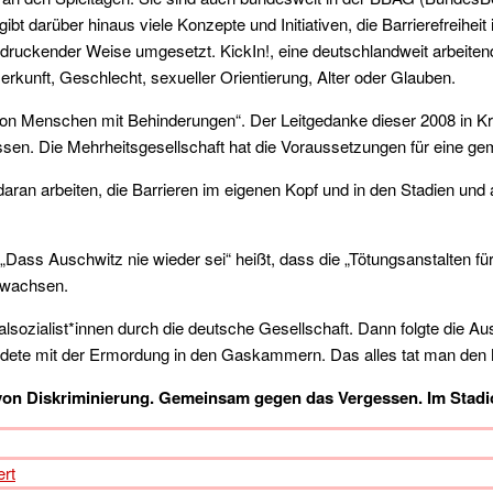
t darüber hinaus viele Konzepte und Initiativen, die Barrierefreiheit
druckender Weise umgesetzt. KickIn!, eine deutschlandweit arbeitende 
rkunft, Geschlecht, sexueller Orientierung, Alter oder Glauben.
on Menschen mit Behinderungen“. Der Leitgedanke dieser 2008 in K
sen. Die Mehrheitsgesellschaft hat die Voraussetzungen für eine ge
 daran arbeiten, die Barrieren im eigenen Kopf und in den Stadien un
 „Dass Auschwitz nie wieder sei“ heißt, dass die „Tötungsanstalten 
erwachsen.
lsozialist*innen durch die deutsche Gesellschaft. Dann folgte die A
 endete mit der Ermordung in den Gaskammern. Das alles tat man den
 Diskriminierung. Gemeinsam gegen das Vergessen. Im Stadion
ert