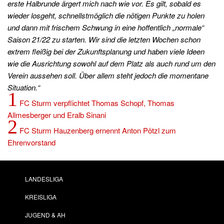
erste Halbrunde ärgert mich nach wie vor. Es gilt, sobald es
wieder losgeht, schnellstmöglich die nötigen Punkte zu holen
und dann mit frischem Schwung in eine hoffentlich „normale“
Saison 21/22 zu starten. Wir sind die letzten Wochen schon
extrem fleißig bei der Zukunftsplanung und haben viele Ideen
wie die Ausrichtung sowohl auf dem Platz als auch rund um den
Verein aussehen soll. Über allem steht jedoch die momentane
Situation.“
1
FC Sturm verpflichtet Thomas Schopf, Thomas
Allmesberger und Eralb Sinani
2
FC Sturm Hauzenberg ernennt Anton Pötzl zum
Ehrenvorstand
LANDESLIGA
KREISLIGA
JUGEND & AH