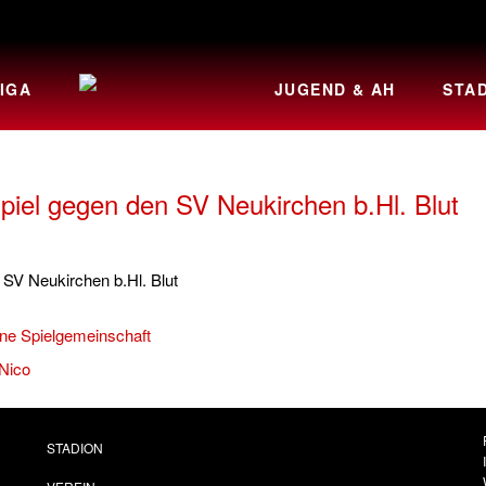
IGA
JUGEND & AH
STA
piel gegen den SV Neukirchen b.Hl. Blut
 SV Neukirchen b.Hl. Blut
ne Spielgemeinschaft
Nico
STADION