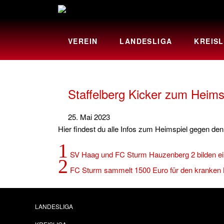
VEREIN
LANDESLIGA
KREISL
Staffelberg Kicker zum Heims
25. Mai 2023
Hier findest du alle Infos zum Heimspiel gegen den
1
SV Haag und FC Sturm Hauzenberg 2 bilden ei
2
FC Sturm sammelt 1500 Euro für den kranken 
LANDESLIGA