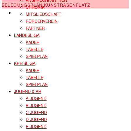
BELEGUNGSPLAN KUNSTRASENPLATZ
CHRONIK
SHOP
MITGLIEDSCHAFT
FÖRDERVEREIN
PARTNER
LANDESLIGA
KADER
TABELLE
SPIELPLAN
KREISLIGA
KADER
TABELLE
SPIELPLAN
JUGEND & AH
A-JUGEND
B-JUGEND
C-JUGEND
D-JUGEND
E-JUGEND