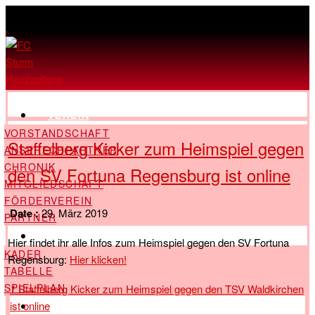
,
VEREIN
VORSTANDSCHAFT
Staffelberg Kicker zum Heimspiel gegen
ANSPRECHPARTNER
CHRONIK
den SV Fortuna Regensburg ist online
MITGLIEDSCHAFT
FÖRDERVEREIN
Date :
29. März 2019
PARTNER
LANDESLIGA
Hier findet ihr alle Infos zum Heimspiel gegen den SV Fortuna
KADER
Regensburg:
Hier klicken!
TABELLE
SPIELPLAN
1
Staffelberg Kicker zum Heimspiel gegen den TSV Waldkirchen
ist online
KREISLIGA