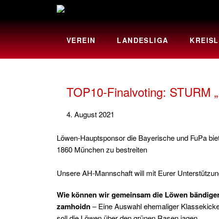
VEREIN
LANDESLIGA
KREISL
TOP10-Finalvoting: STURM „
4. August 2021
Löwen-Hauptsponsor die Bayerische und FuPa biete
1860 München zu bestreiten
Unsere AH-Mannschaft will mit Eurer Unterstützun
Wie können wir gemeinsam die Löwen bändige
zamhoidn
– Eine Auswahl ehemaliger Klassekicker
soll die Löwen über den grünen Rasen jagen.