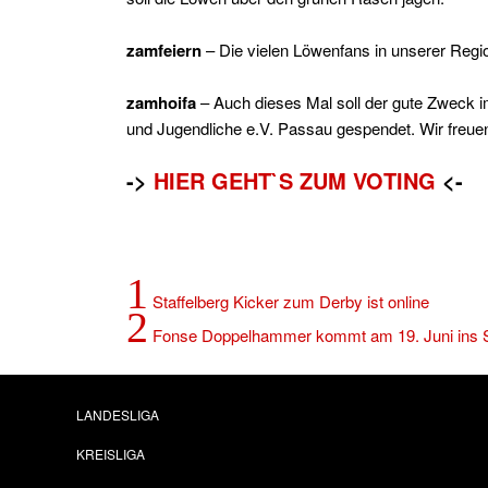
zamfeiern
– Die vielen Löwenfans in unserer Regi
zamhoifa
– Auch dieses Mal soll der gute Zweck im
und Jugendliche e.V. Passau gespendet. Wir freuen
->
HIER GEHT`S ZUM VOTING
<-
1
Staffelberg Kicker zum Derby ist online
2
Fonse Doppelhammer kommt am 19. Juni ins St
LANDESLIGA
KREISLIGA