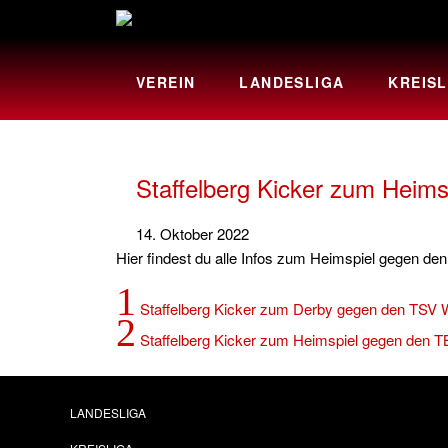
VEREIN
LANDESLIGA
KREISL
Staffelberg Kicker zum Heim
14. Oktober 2022
Hier findest du alle Infos zum Heimspiel gegen de
1
Staffelberg Kicker zum Derby gegen den TSV 
2
Staffelberg Kicker zum Heimspiel gegen den T
LANDESLIGA