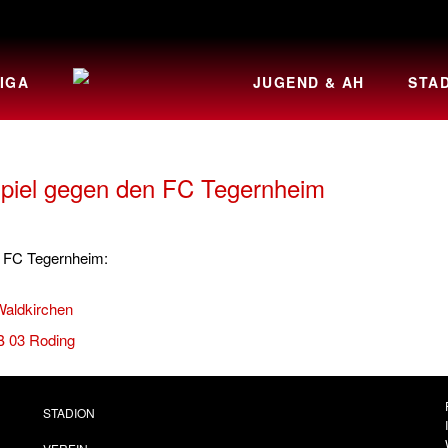
IGA
JUGEND & AH
STA
spiel gegen den FC Tegernheim
n FC Tegernheim:
Waldkirchen
B 03 Roding
STADION