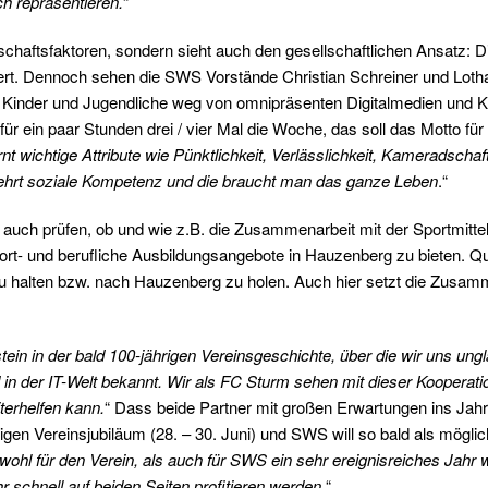
ch repräsentieren.
“
schaftsfaktoren, sondern sieht auch den gesellschaftlichen Ansatz: Di
iert. Dennoch sehen die SWS Vorstände Christian Schreiner und Loth
: Kinder und Jugendliche weg von omnipräsenten Digitalmedien und Kons
ür ein paar Stunden drei / vier Mal die Woche, das soll das Motto fü
rnt wichtige Attribute wie Pünktlichkeit, Verlässlichkeit, Kameradscha
 lehrt soziale Kompetenz und die braucht man das ganze Leben
.“
uch prüfen, ob und wie z.B. die Zusammenarbeit mit der Sportmittelsc
rt- und berufliche Ausbildungsangebote in Hauzenberg zu bieten. Qua
zu halten bzw. nach Hauzenberg zu holen. Auch hier setzt die Zusa
tein in der bald 100-jährigen Vereinsgeschichte, über die wir uns ungl
n der IT-Welt bekannt. Wir als FC Sturm sehen mit dieser Kooperatio
terhelfen kann.
“ Dass beide Partner mit großen Erwartungen ins Jahr
rigen Vereinsjubiläum (28. – 30. Juni) und SWS will so bald als mö
wohl für den Verein, als auch für SWS ein sehr ereignisreiches Jahr 
 schnell auf beiden Seiten profitieren werden.
“