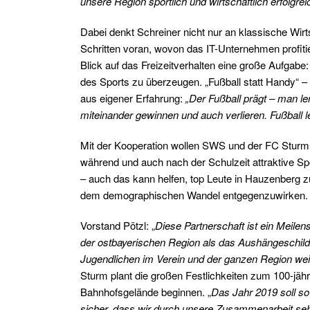
unsere Region sportlich und wirtschaftlich erfolgrei
Dabei denkt Schreiner nicht nur an klassische Wirt
Schritten voran, wovon das IT-Unternehmen profit
Blick auf das Freizeitverhalten eine große Aufgabe
des Sports zu überzeugen. „Fußball statt Handy“ – f
aus eigener Erfahrung:
„Der Fußball prägt – man le
miteinander gewinnen und auch verlieren. Fußball
Mit der Kooperation wollen SWS und der FC Sturm a
während und auch nach der Schulzeit attraktive Spo
– auch das kann helfen, top Leute in Hauzenberg 
dem demographischen Wandel entgegenzuwirken.
Vorstand Pötzl: „
Diese Partnerschaft ist ein Meilens
der ostbayerischen Region als das Aushängeschild i
Jugendlichen im Verein und der ganzen Region wei
Sturm plant die großen Festlichkeiten zum 100-jäh
Bahnhofsgelände beginnen. „
Das Jahr 2019 soll so
sicher, dass wir durch unsere Zusammenarbeit sehr