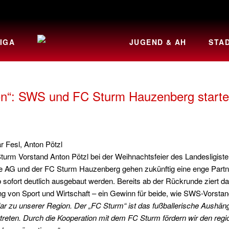
IGA
JUGEND & AH
STA
ion“: SWS und FC Sturm Hauzenberg starte
r Fesl, Anton Pötzl
turm Vorstand Anton Pötzl bei der Weihnachtsfeier des Landesligis
G und der FC Sturm Hauzenberg gehen zukünftig eine enge Partners
 sofort deutlich ausgebaut werden. Bereits ab der Rückrunde ziert 
ng von Sport und Wirtschaft – ein Gewinn für beide, wie SWS-Vorstand
zu unserer Region. Der „FC Sturm“ ist das fußballerische Aushäng
treten. Durch die Kooperation mit dem FC Sturm fördern wir den re