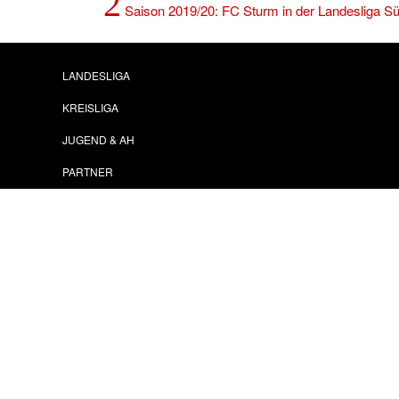
2
Saison 2019/20: FC Sturm in der Landesliga S
LANDESLIGA
KREISLIGA
JUGEND & AH
PARTNER