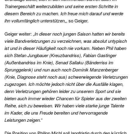
Trainergeschäft weiterzubilden und seine ersten Schritte in
diesem Bereich zu machen. Ich freue mich darauf und werde
ihn vollumfänglich unterstützen
„, so Geiger.
Geiger weiter: „
In dieser noch jungen Saison hatten wir bereits
viele Bandverletzungen zu verzeichnen, was absolut untypisch
ist und in dieser Häufigkeit noch nie vorkam. Neben Phil haben
sich Stefan Jungbauer (Kreuzbandriss), Fabian Gastinger
(Außenbandriss im Knie), Senad Sallaku (Bänderriss im
Sprunggelenk) und nun auch noch Dominik Manzenberger
(Knie, Diagnose steht noch aus) schwerwiegende Verletzungen
zugezogen. Ich möchte jedoch nicht über die Ausfälle klagen,
denn Verletzungen gehören leider zu unserem Sport und sie
bieten auch immer wieder Chancen für Spieler aus der zweiten
Reihe, sich zu beweisen. Wir haben viele starke junge Talente
im Kader, die uns Freude bereiten und hervorragende
Leistungen zeigen.
“
Die Position von Philipp Michl soll langfristig durch den kürzlich