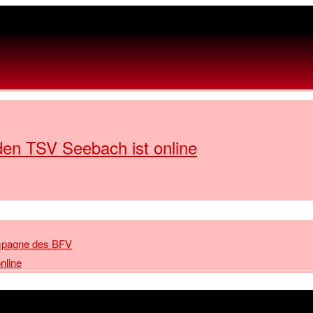
den TSV Seebach ist online
Kampagne des BFV
nline