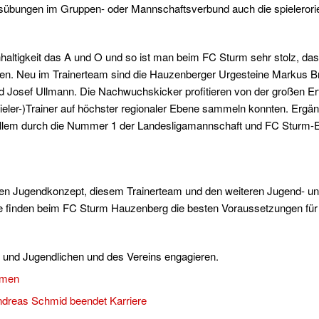
gsübungen im Gruppen- oder Mannschaftsverbund auch die spielerori
hhaltigkeit das A und O und so ist man beim FC Sturm sehr stolz, das
den. Neu im Trainerteam sind die Hauzenberger Urgesteine Markus Br
nd Josef Ullmann. Die Nachwuchskicker profitieren von der großen E
Spieler-)Trainer auf höchster regionaler Ebene sammeln konnten. Ergä
 allem durch die Nummer 1 der Landesligamannschaft und FC Sturm-E
en Jugendkonzept, diesem Trainerteam und den weiteren Jugend- und 
che finden beim FC Sturm Hauzenberg die besten Voraussetzungen für
r und Jugendlichen und des Vereins engagieren.
mmen
Andreas Schmid beendet Karriere