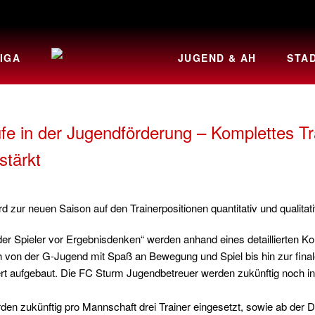
IGA
JUGEND & AH
STA
e in der Jugendförderung – Komplettes Tra
stärkt
zur neuen Saison auf den Trainerpositionen quantitativ und qualitati
r Spieler vor Ergebnisdenken“ werden anhand eines detaillierten Kon
ch von der G-Jugend mit Spaß an Bewegung und Spiel bis hin zur fina
rt aufgebaut. Die FC Sturm Jugendbetreuer werden zukünftig noch indiv
en zukünftig pro Mannschaft drei Trainer eingesetzt, sowie ab der D-J