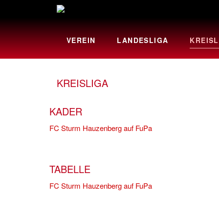
VEREIN
LANDESLIGA
KREISL
KREISLIGA
KADER
FC Sturm Hauzenberg auf FuPa
TABELLE
FC Sturm Hauzenberg auf FuPa