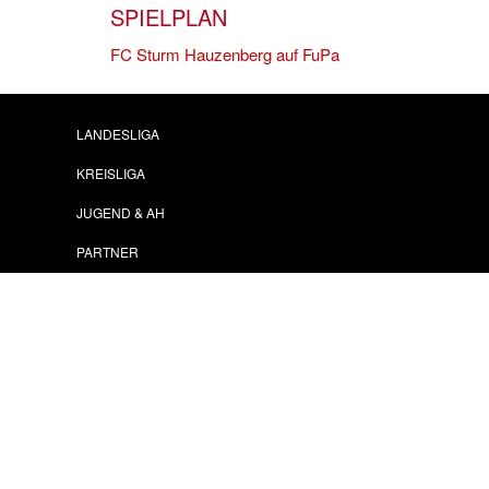
SPIELPLAN
FC Sturm Hauzenberg auf FuPa
LANDESLIGA
KREISLIGA
JUGEND & AH
PARTNER