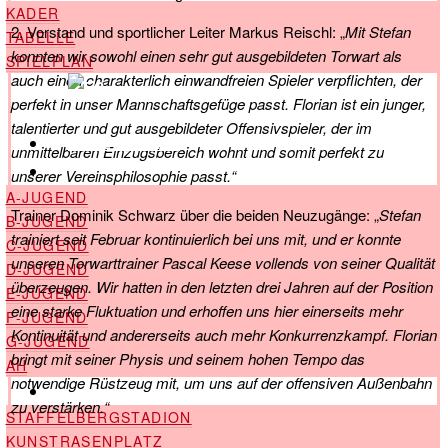
KADER
2. Vorstand und sportlicher Leiter Markus Reischl: „
Mit Stefan
TABELLE
konnten wir sowohl einen sehr gut ausgebildeten Torwart als
SPIELPLAN
auch einen charakterlich einwandfreien Spieler verpflichten, der
perfekt in unser Mannschaftsgefüge passt. Florian ist ein junger,
talentierter und gut ausgebildeter Offensivspieler, der im
unmittelbaren Einzugsbereich wohnt und somit perfekt zu
JUGEND & AH
unserer Vereinsphilosophie passt.“
A-JUGEND
Trainer Dominik Schwarz über die beiden Neuzugänge: „
Stefan
B-JUGEND
trainiert seit Februar kontinuierlich bei uns mit, und er konnte
C-JUGEND
unseren Torwarttrainer Pascal Keese vollends von seiner Qualität
D-JUGEND
überzeugen. Wir hatten in den letzten drei Jahren auf der Position
E-JUGEND
eine starke Fluktuation und erhoffen uns hier einerseits mehr
F-JUGEND
Kontinuität und andererseits auch mehr Konkurrenzkampf. Florian
G-JUGEND
bringt mit seiner Physis und seinem hohen Tempo das
AH
notwendige Rüstzeug mit, um uns auf der offensiven Außenbahn
STADION
zu verstärken.“
STAFFELBERGSTADION
KUNSTRASENPLATZ