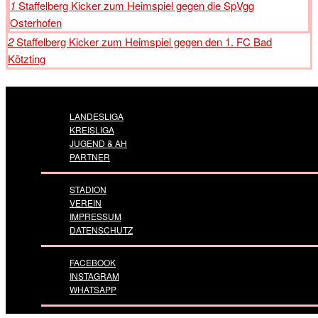
1
Staffelberg Kicker zum Heimspiel gegen die SpVgg
Osterhofen
2
Staffelberg Kicker zum Heimspiel gegen den 1. FC Bad
Kötzting
LANDESLIGA
KREISLIGA
JUGEND & AH
PARTNER
STADION
VEREIN
IMPRESSUM
DATENSCHUTZ
FACEBOOK
INSTAGRAM
WHATSAPP