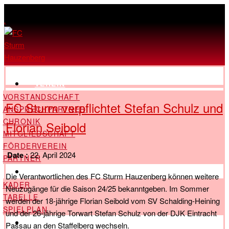
,
VEREIN
VORSTANDSCHAFT
FC Sturm verpflichtet Stefan Schulz und
ANSPRECHPARTNER
CHRONIK
Florian Seibold
MITGLIEDSCHAFT
FÖRDERVEREIN
Date :
22. April 2024
PARTNER
LANDESLIGA
Die Verantwortlichen des FC Sturm Hauzenberg können weitere
KADER
Neuzugänge für die Saison 24/25 bekanntgeben. Im Sommer
TABELLE
werden der 18-jährige Florian Seibold vom SV Schalding-Heining
SPIELPLAN
und der 26-jährige Torwart Stefan Schulz von der DJK Eintracht
KREISLIGA
Passau an den Staffelberg wechseln.