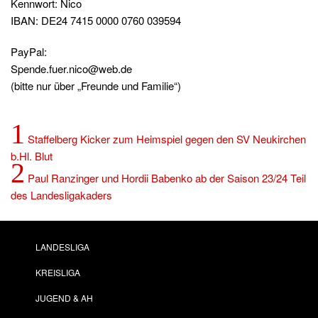
Kennwort: Nico
IBAN: DE24 7415 0000 0760 039594
PayPal:
Spende.fuer.nico@web.de
(bitte nur über „Freunde und Familie“)
1
Staffelberg Kicker zum Heimspiel gegen den SV Neukirchen
b.Hl. Blut
2
Paul Ranzinger und Hordii Babenko ab der Saison 23/24 Teil
des Landesligakaders
LANDESLIGA
KREISLIGA
JUGEND & AH