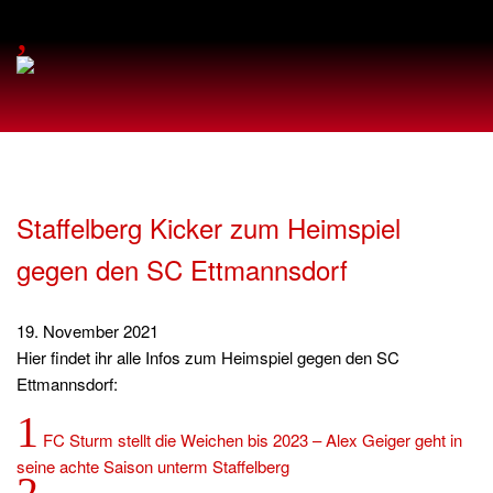
,
Staffelberg Kicker zum Heimspiel
gegen den SC Ettmannsdorf
19. November 2021
Hier findet ihr alle Infos zum Heimspiel gegen den SC
Ettmannsdorf:
1
FC Sturm stellt die Weichen bis 2023 – Alex Geiger geht in
seine achte Saison unterm Staffelberg
2