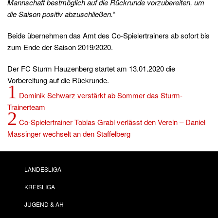
Mannschaft bestmöglich auf die Rückrunde vorzubereiten, um
die Saison positiv abzuschließen.
“
Beide übernehmen das Amt des Co-Spielertrainers ab sofort bis
zum Ende der Saison 2019/2020.
Der FC Sturm Hauzenberg startet am 13.01.2020 die
Vorbereitung auf die Rückrunde.
1
Dominik Schwarz verstärkt ab Sommer das Sturm-
Trainerteam
2
Co-Spielertrainer Tobias Grabl verlässt den Verein – Daniel
Massinger wechselt an den Staffelberg
LANDESLIGA
KREISLIGA
JUGEND & AH