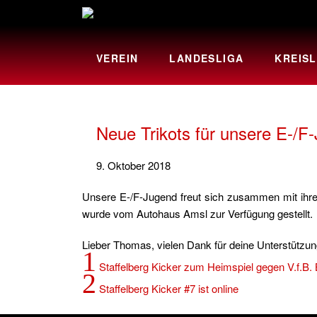
VEREIN
LANDESLIGA
KREISL
Neue Trikots für unsere E-/F
9. Oktober 2018
Unsere E-/F-Jugend freut sich zusammen mit ihren
wurde vom Autohaus Amsl zur Verfügung gestellt.
Lieber Thomas, vielen Dank für deine Unterstützun
1
Staffelberg Kicker zum Heimspiel gegen V.f.B. 
2
Staffelberg Kicker #7 ist online