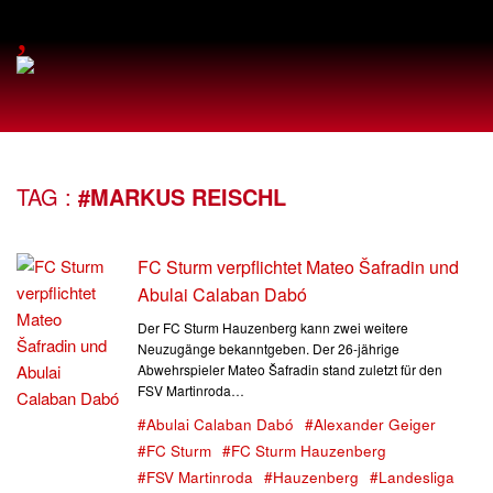
,
TAG :
#MARKUS REISCHL
FC Sturm verpflichtet Mateo Šafradin und
Abulai Calaban Dabó
Der FC Sturm Hauzenberg kann zwei weitere
Neuzugänge bekanntgeben. Der 26-jährige
Abwehrspieler Mateo Šafradin stand zuletzt für den
FSV Martinroda…
#Abulai Calaban Dabó
#Alexander Geiger
#FC Sturm
#FC Sturm Hauzenberg
#FSV Martinroda
#Hauzenberg
#Landesliga