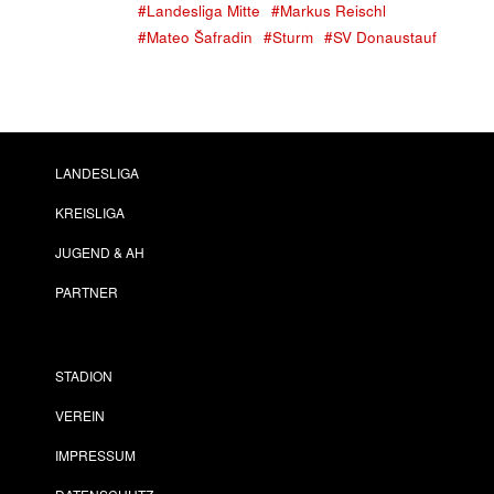
#Landesliga Mitte
#Markus Reischl
#Mateo Šafradin
#Sturm
#SV Donaustauf
LANDESLIGA
KREISLIGA
JUGEND & AH
PARTNER
STADION
VEREIN
IMPRESSUM