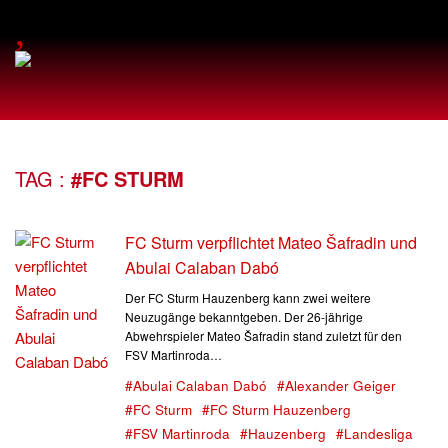
,
TAG :
#FC STURM
FC Sturm verpflichtet Mateo Šafradin und
Abulai Calaban Dabó
Der FC Sturm Hauzenberg kann zwei weitere
Neuzugänge bekanntgeben. Der 26-jährige
Abwehrspieler Mateo Šafradin stand zuletzt für den
FSV Martinroda…
#Abulai Calaban Dabó
#Alexander Geiger
#FC Sturm
#FC Sturm Hauzenberg
#FSV Martinroda
#Hauzenberg
#Landesliga