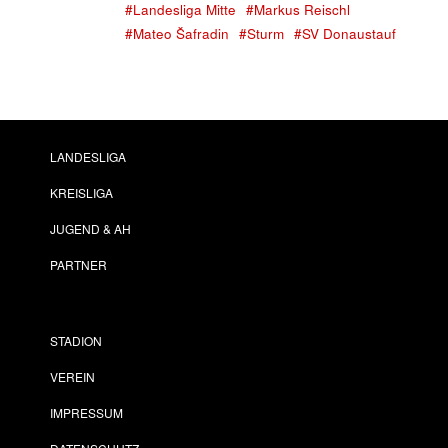
#Landesliga Mitte
#Markus Reischl
#Mateo Šafradin
#Sturm
#SV Donaustauf
LANDESLIGA
KREISLIGA
JUGEND & AH
PARTNER
STADION
VEREIN
IMPRESSUM