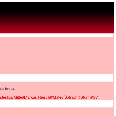
 Martinroda…
desliga Mitte
#Markus Reischl
#Mateo Šafradin
#Sturm
#SV