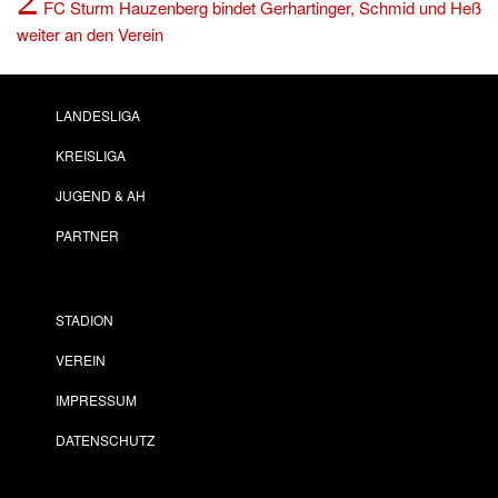
FC Sturm Hauzenberg bindet Gerhartinger, Schmid und Heß
weiter an den Verein
LANDESLIGA
KREISLIGA
JUGEND & AH
PARTNER
STADION
VEREIN
IMPRESSUM
DATENSCHUTZ