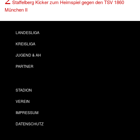
Staffelberg Kicker zum Heimspiel gegen den TSV 1860
München II
LANDESLIGA
KREISLIGA
JUGEND & AH
PARTNER
STADION
VEREIN
IMPRESSUM
DATENSCHUTZ