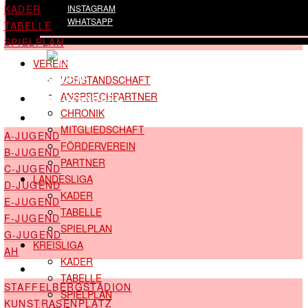
KADER
INSTAGRAM
WHATSAPP
TABELLE
SPIELPLAN
VEREIN
VORSTANDSCHAFT
ANSPRECHPARTNER
CHRONIK
JUGEND & AH
MITGLIEDSCHAFT
A-JUGEND
FÖRDERVEREIN
B-JUGEND
PARTNER
C-JUGEND
LANDESLIGA
D-JUGEND
KADER
E-JUGEND
TABELLE
F-JUGEND
SPIELPLAN
G-JUGEND
KREISLIGA
AH
KADER
STADION
TABELLE
STAFFELBERGSTADION
SPIELPLAN
KUNSTRASENPLATZ