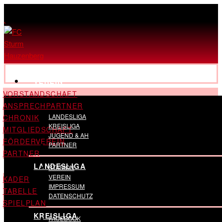
,
VEREIN
VORSTANDSCHAFT
ANSPRECHPARTNER
LANDESLIGA
CHRONIK
KREISLIGA
MITGLIEDSCHAFT
JUGEND & AH
FÖRDERVEREIN
PARTNER
PARTNER
LANDESLIGA
STADION
VEREIN
KADER
IMPRESSUM
TABELLE
DATENSCHUTZ
SPIELPLAN
KREISLIGA
FACEBOOK